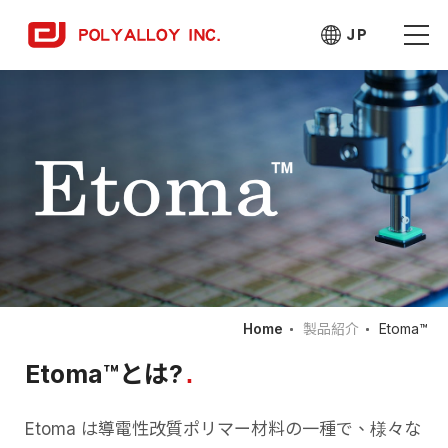
JP
Home
製品紹介
Etoma™
Etoma™とは?
Etoma は導電性改質ポリマー材料の一種で、様々な